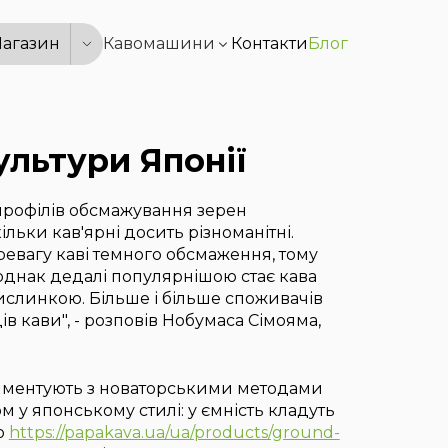
агазин
Кавомашини
Контакти
Блог
ультури Японії
профілів обсмажування зерен
кільки кав'ярні досить різноманітні.
ревагу каві темного обсмаження, тому
, однак дедалі популярнішою стає кава
ислинкою. Більше і більше споживачів
в кави", - розповів Нобумаса Сімояма,
риментують з новаторськими методами
м у японському стилі: у ємність кладуть
ю
https://papakava.ua/ua/products/ground-