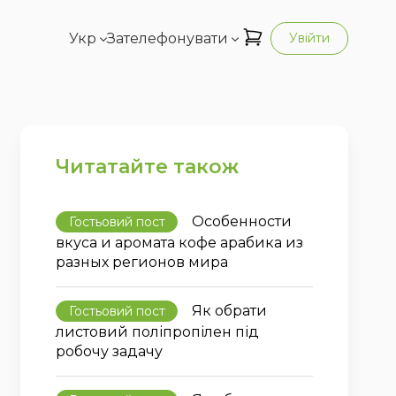
Укр
Зателефонувати
Увійти
Читатайте також
Особенности
Гостьовий пост
вкуса и аромата кофе арабика из
разных регионов мира
Як обрати
Гостьовий пост
листовий поліпропілен під
робочу задачу