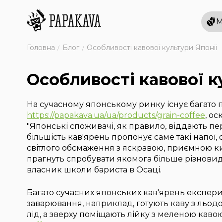
М
Головна
Блог
Особливості кавової культури Японії
Особливості кавової к
На сучасному японському ринку існує багато 
https://papakava.ua/ua/products/grain-coffee
, ос
"Японські споживачі, як правило, віддають пе
більшість кав'ярень пропонує саме такі напої
світлого обсмаження з яскравою, приємною к
прагнуть спробувати якомога більше різновиді
власник школи бариста в Осаці.
Багато сучасних японських кав'ярень експе
заварювання, наприклад, готують каву з льодо
лід, а зверху поміщають лійку з меленою каво