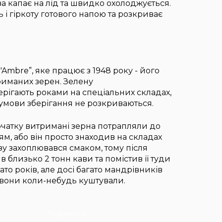
а капає на лід та швидко охолоджується.
 і гіркоту готового напою та розкриває
'Ambre”, яке працює з 1948 року - його
триманих зерен. Зелену
ерігають роками на спеціальних складах,
е умови зберігання не розкриваються.
початку витримані зерна потрапляли до
м, або він просто знаходив на складах
разу захоплювався смаком, тому після
 близько 2 тонн кави та помістив її туди
ато років, але досі багато мандрівників
що вони коли-небудь куштували.
Поділитися