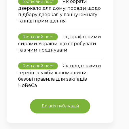
Як обрати
Гостьовий пост
дзеркало для дому: поради щодо
підбору дзеркал у ванну кімнату
та інші приміщення
Гід крафтовими
Гостьовий пост
сирами України: що спробувати
та з чим поєднувати
Як продовжити
Гостьовий пост
термін служби кавомашини:
базові правила для закладів
HoReCa
До всіх публікацій