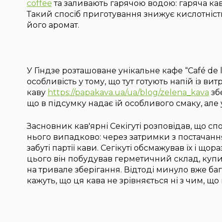
coffee
та заливають гарячою водою: гаряча кав
Такий спосіб приготування знижує кислотність
його аромат.
У Гіндзе розташоване унікальне кафе “Café de l
особливість у тому, що тут готують напій із ви
каву
https://papakava.ua/ua/blog/zelena_kava
зб
що в підсумку надає їй особливого смаку, ал
Засновник кав'ярні Секігуті розповідав, що с
нього випадково: через затримки з постачання
забуті партії кави. Сегікуті обсмажував їх і що
цього він побудував герметичний склад, купив
на тривале зберігання. Відтоді минуло вже баг
кажуть, що ця кава не зрівняється ні з чим, 