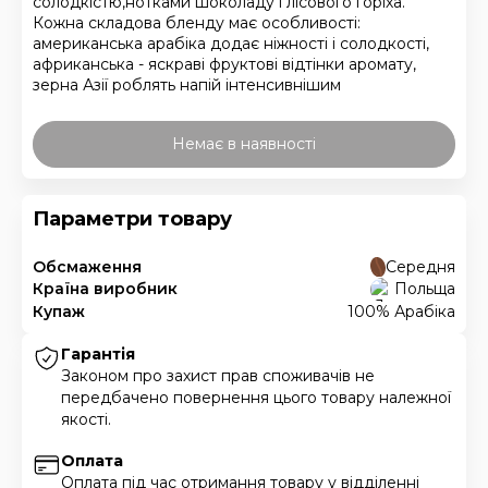
солодкістю,нотками шоколаду і лісового горіха.
Кожна складова бленду має особливості:
американська арабіка додає ніжності і солодкості,
африканська - яскраві фруктові відтінки аромату,
зерна Азії роблять напій інтенсивнішим
Немає в наявності
Параметри товару
Обсмаження
Середня
Країна виробник
Польща
Купаж
100% Арабіка
Гарантія
Законом про захист прав споживачів не
передбачено повернення цього товару належної
якості.
Оплата
Оплата під час отримання товару у відділенні