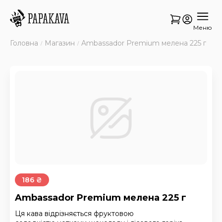
Меню
Головна
Магазин
Ambassador Premium мелена 225 г
186 ₴
Ambassador Premium мелена 225 г
Ця кава відрізняється фруктовою