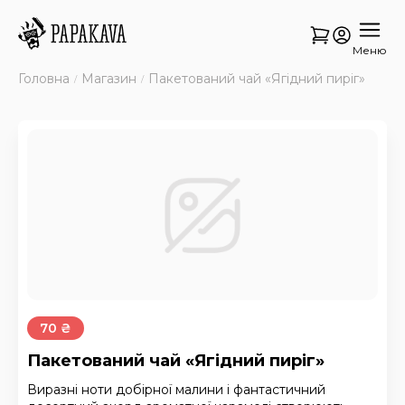
Меню
Головна
Магазин
Пакетований чай «Ягідний пиріг»
70 ₴
Пакетований чай «Ягідний пиріг»
Виразні ноти добірної малини і фантастичний