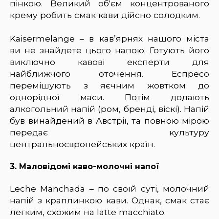
пінкою. Великий об'єм концентрованого
крему робить смак кави дійсно солодким.
Kaisermelange – в кав’ярнях нашого міста
ви не знайдете цього напою. Готують його
виключно кавові експерти для
найближчого оточення. Еспресо
перемішують з яєчним жовтком до
однорідної маси. Потім додають
алкогольний напій (ром, бренді, віскі). Напій
був винайдений в Австрії, та повною мірою
передає культуру
центральноєвропейських країн.
3. Маловідомі каво-молочні напої
Leche Manchada – по своїй суті, молочний
напій з краплинкою кави. Однак, смак стає
легким, схожим на latte macchiato.