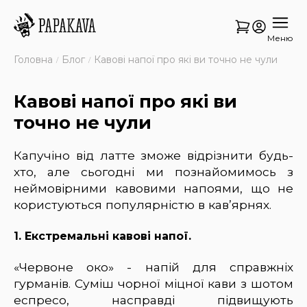
Меню
Головна
Блог
Кавові напої про які ви точно не чули
Кавові напої про які ви
точно не чули
Капучіно від латте зможе відрізнити будь-
хто, але сьогодні ми познайомимось з
неймовірними кавовими напоями, що не
користуються популярністю в кав’ярнях.
1. Екстремальні кавові напої.
«Червоне око» - напій для справжніх
гурманів. Суміш чорної міцної кави з шотом
еспресо, насправді підвищують