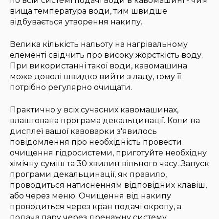
по всій системі подачі води в кавомашині - чим
вища температура води, тим швидше
відбувається утворення накипу.
Велика кількість нальоту на нагрівальному
елементі свідчить про високу жорсткість воду.
При використанні такої води, кавомашина
може доволі швидко вийти з ладу, тому її
потрібно регулярно очищати.
Практично у всіх сучасних кавомашинах,
влаштована програма декальцинації. Коли на
дисплеї вашої кавоварки з'явилось
повідомлення про необхідність провести
очищення гідросистеми, приготуйте необхідну
хімічну суміш та 30 хвилин вільного часу. Запуск
програми декальцинації, як правило,
проводиться натисненням відповідних клавіш,
або через меню. Очищення від накипу
проводиться через кран подачі окропу, а
подача пару через дренажну систему.