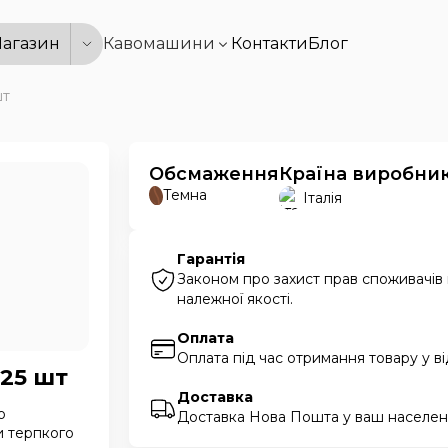
агазин
Кавомашини
Контакти
Блог
шт
Обсмаження
Країна виробни
Темна
Італія
Гарантія
Законом про захист прав споживачів
належної якості.
Оплата
Оплата під час отримання товару у в
 25 шт
Доставка
о
Доставка Нова Пошта у ваш населени
и терпкого