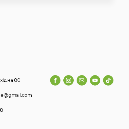
хідна 80
fee@gmail.com
58