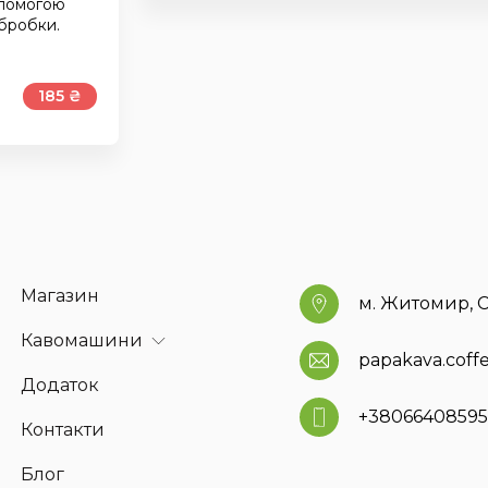
опомогою
обробки.
185 ₴
Магазин
м. Житомир, С
Кавомашини
papakava.cof
Додаток
+3806640859
Контакти
Блог