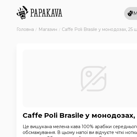
М
Головна
Магазин
Caffe Poli Brasile у монодозах, 25 
Caffe Poli Brasile у монодозах,
Це вишукана мелена кава 100% арабіки середньог
обсмажування. В цьому напої ви відчуєте чіткі нотк