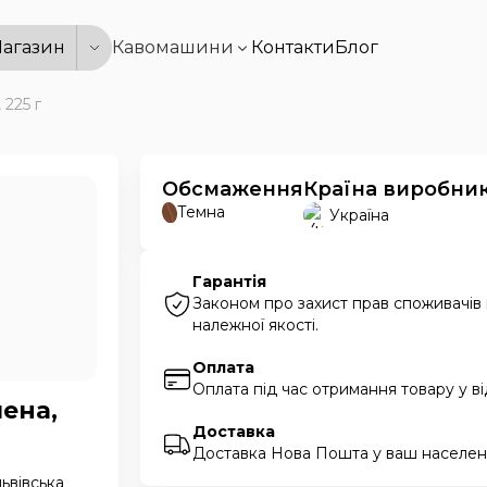
агазин
Кавомашини
Контакти
Блог
 225 г
Обсмаження
Країна виробни
Темна
Україна
Гарантія
Законом про захист прав споживачів
належної якості.
Оплата
Оплата під час отримання товару у в
лена,
Доставка
Доставка Нова Пошта у ваш населени
львівська