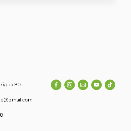
хідна 80
fee@gmail.com
58