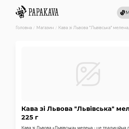
М
Головна
Магазин
Кава зі Львова "Львівська" мелена,
Кава зі Львова "Львівська" ме
225 г
Кава зі Львова «Львівська» мелена - це традиційна 