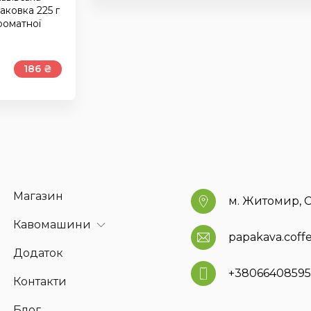
аковка 225 г
роматної
186 ₴
Магазин
м. Житомир, С
Кавомашини
papakava.cof
Додаток
+3806640859
Контакти
Блог