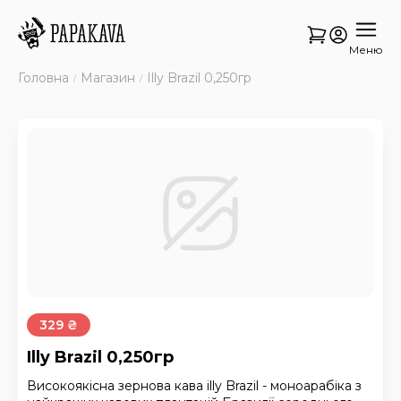
Меню
Головна
Магазин
Illy Brazil 0,250гр
329 ₴
Illy Brazil 0,250гр
Високоякісна зернова кава illy Brazil - моноарабіка з