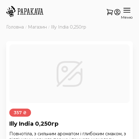
Меню
Головна
Магазин
Illy India 0,250гр
357 ₴
Illy India 0,250гр
Повнотіла, з сильним ароматом і глибоким смаком, з