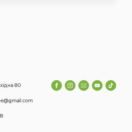
хідна 80
fee@gmail.com
58