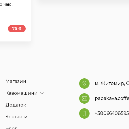
о чаю,
75 ₴
Магазин
м. Житомир, С
Кавомашини
papakava.cof
Додаток
+3806640859
Контакти
Блог