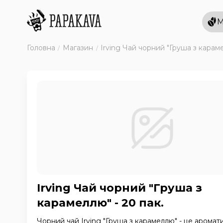
М
Головна
Магазин
Irving Чай чорний "Груша з караме
Irving Чай чорний "Груша з
карамеллю" - 20 пак.
Чорний чай Irving "Груша з карамеллю" - це арома