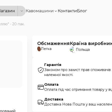
агазин
Кавомашини
Контакти
Блог
ллю" - 20 пак.
Обсмаження
Країна виробни
Легка
Польща
Гарантія
Законом про захист прав споживачів
належної якості.
Оплата
Оплата під час отримання товару у в
Доставка
Доставка Нова Пошта у ваш населени
тизований