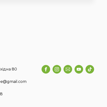
хідна 80
fee@gmail.com
58