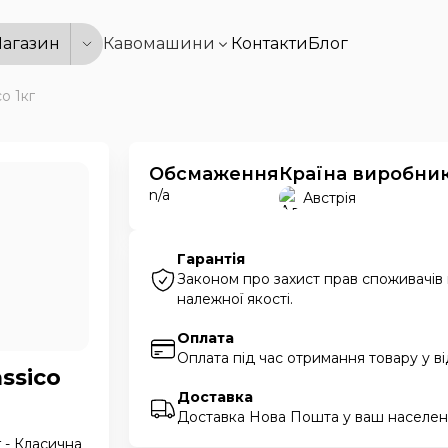
агазин
Кавомашини
Контакти
Блог
o 1кг
Обсмаження
Країна виробни
n/a
Австрія
Гарантія
Законом про захист прав споживачів
належної якості.
Оплата
Оплата під час отримання товару у в
assico
Доставка
Доставка Нова Пошта у ваш населени
 - Класична