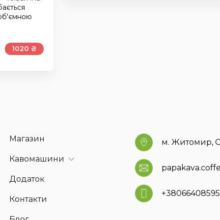
бається
 об'ємною
1020 ₴
Магазин
м. Житомир, С
Кавомашини
papakava.cof
Додаток
+3806640859
Контакти
Блог