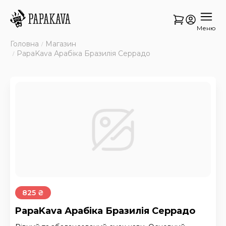
Меню
Головна
Магазин
PapaKava Арабіка Бразилія Серрадо
825 ₴
PapaKava Арабіка Бразилія Серрадо