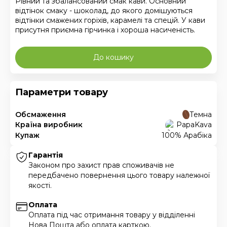
Рівний та збалансований смак кави. Основний
відтінок смаку - шоколад, до якого домішуються
відтінки смажених горіхів, карамелі та спецій. У кави
присутня приємна гірчинка і хороша насиченість.
До кошику
Параметри товару
Обсмаження
Темна
Країна виробник
PapaKava
Купаж
100% Арабіка
Гарантія
Законом про захист прав споживачів не
передбачено повернення цього товару належної
якості.
Оплата
Оплата під час отримання товару у відділенні
Нова Пошта або оплата карткою.