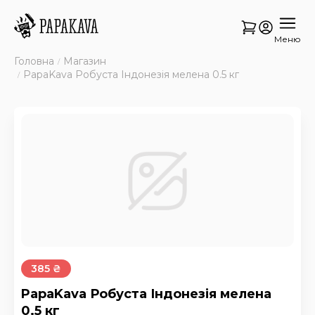
Меню
Головна
Магазин
PapaKava Робуста Індонезія мелена 0.5 кг
385 ₴
PapaKava Робуста Індонезія мелена
0.5 кг