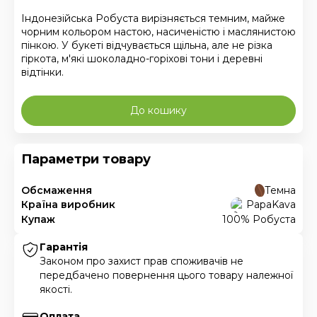
Індонезійська Робуста вирізняється темним, майже
чорним кольором настою, насиченістю і маслянистою
пінкою. У букеті відчувається щільна, але не різка
гіркота, м'які шоколадно-горіхові тони і деревні
відтінки.
До кошику
Параметри товару
Обсмаження
Темна
Країна виробник
PapaKava
Купаж
100% Робуста
Гарантія
Законом про захист прав споживачів не
передбачено повернення цього товару належної
якості.
Оплата