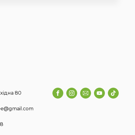
хідна 80
fee@gmail.com
58