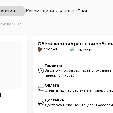
агазин
Кавомашини
Контакти
Блог
ернова 500 г
Обсмаження
Країна виробни
Середня
Німеччина
Гарантія
Законом про захист прав споживачів
належної якості.
Оплата
Оплата під час отримання товару у в
d
Доставка
Доставка Нова Пошта у ваш населени