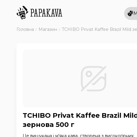
М
Головна
Магазин
TCHIBO Privat Kaffee Brazil Mild з
TCHIBO Privat Kaffee Brazil Mil
зернова 500 г
Це вишукана і м'яка кава, створена з високогірних