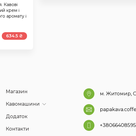
. Кавові
ий крем і
го аромату і
634.5 ₴
Магазин
м. Житомир, С
Кавомашини
papakava.cof
Додаток
+3806640859
Контакти