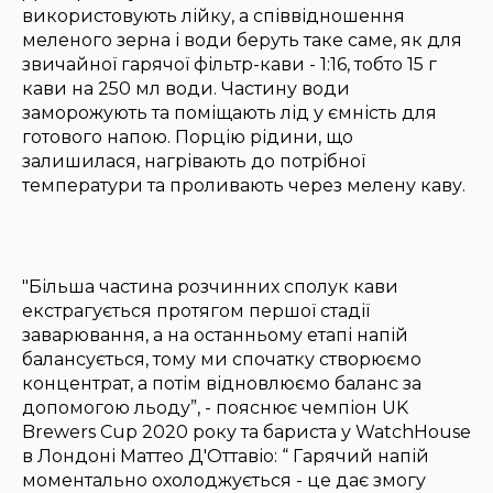
використовують лійку, а співвідношення
меленого зерна і води беруть таке саме, як для
звичайної гарячої фільтр-кави - 1:16, тобто 15 г
кави на 250 мл води. Частину води
заморожують та поміщають лід у ємність для
готового напою. Порцію рідини, що
залишилася, нагрівають до потрібної
температури та проливають через мелену каву.
"Більша частина розчинних сполук кави
екстрагується протягом першої стадії
заварювання, а на останньому етапі напій
балансується, тому ми спочатку створюємо
концентрат, а потім відновлюємо баланс за
допомогою льоду”, - пояснює чемпіон UK
Brewers Cup 2020 року та бариста у WatchHouse
в Лондоні Маттео Д'Оттавіо: “ Гарячий напій
моментально охолоджується - це дає змогу