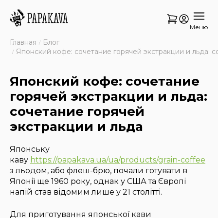
Меню
Главная
Блог
Японский кофе: сочетание горячей экстракции и льда: с
Японский кофе: сочетание
горячей экстракции и льда:
сочетание горячей
экстракции и льда
Японську
каву
https://papakava.ua/ua/products/grain-coffee
з льодом, або флеш-брю, почали готувати в
Японії ще 1960 року, однак у США та Європі
напій став відомим лише у 21 столітті.
Для приготування японської кави