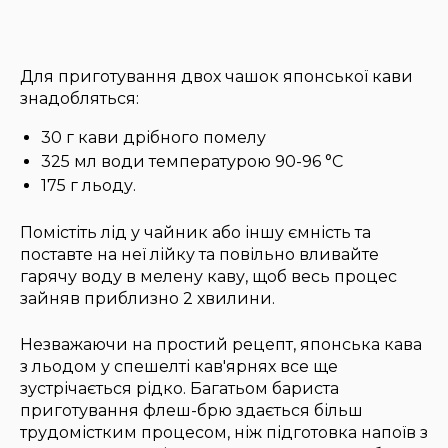
Для приготування двох чашок японської кави
знадобляться:
30 г кави дрібного помелу
325 мл води температурою 90-96 °C
175 г льоду.
Помістіть лід у чайник або іншу ємність та
поставте на неї лійку та повільно вливайте
гарячу воду в мелену каву, щоб весь процес
зайняв приблизно 2 хвилини.
Незважаючи на простий рецепт, японська кава
з льодом у спешелті кав'ярнях все ще
зустрічається рідко. Багатьом бариста
приготування флеш-брю здається більш
трудомістким процесом, ніж підготовка напоїв з