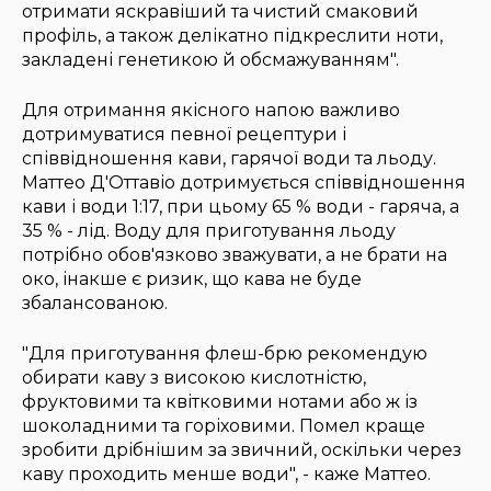
отримати яскравіший та чистий смаковий
профіль, а також делікатно підкреслити ноти,
закладені генетикою й обсмажуванням".
Для отримання якісного напою важливо
дотримуватися певної рецептури і
співвідношення кави, гарячої води та льоду.
Маттео Д'Оттавіо дотримується співвідношення
кави і води 1:17, при цьому 65 % води - гаряча, а
35 % - лід. Воду для приготування льоду
потрібно обов'язково зважувати, а не брати на
око, інакше є ризик, що кава не буде
збалансованою.
"Для приготування флеш-брю рекомендую
обирати каву з високою кислотністю,
фруктовими та квітковими нотами або ж із
шоколадними та горіховими. Помел краще
зробити дрібнішим за звичний, оскільки через
каву проходить менше води", - каже Маттео.