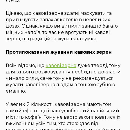
Цікаво, що кавові зерна здатні маскувати та
пригнічувати запах алкоголю в невеликих
дозах. Однак, якщо ви випили занадто багато
міцних напоїв, то вас не врятують ні кавові
зерна, ні традиційна жувальна гумка.
Протипоказання жування кавових зерен
Всім відомо, що
кавові зерна
дуже тверді, тому
для їхнього розжовування необхідно докласти
чимало сили, саме тому не рекомендується
жувати кавові зерна людям з тонкою зубною
емаллю.
У великій кількості, кавові зерна мають той
самий ефект, що і ваш улюблений напій, який
містить кофеїн. Тому не варто захоплюватися їх
вживанням усім тим, хто страждає від
підвищеного тиску або має недуги, пов'язані з