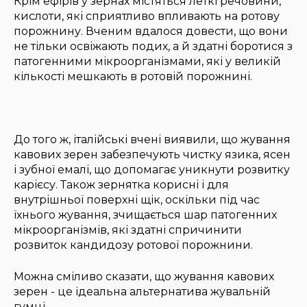
Крім ефірів у зернах містяться леткі речовини,
кислоти, які сприятливо впливають на ротову
порожнину. Вченим вдалося довести, що вони
не тільки освіжають подих, а й здатні боротися з
патогенними мікроорганізмами, які у великій
кількості мешкають в ротовій порожнині.
До того ж, італійські вчені виявили, що жування
кавових зерен забезпечують чистку язика, ясен
і зубної емалі, що допомагає уникнути розвитку
карієсу. Також зернятка корисні і для
внутрішньої поверхні щік, оскільки під час
їхнього жування, зчищається шар патогенних
мікроорганізмів, які здатні спричинити
розвиток кандидозу ротової порожнини.
Можна сміливо сказати, що жування кавових
зерен - це ідеальна альтернатива жувальній
гумці.