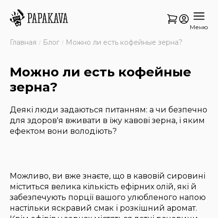
Меню
Главная
Блог
Можно ли есть кофейные зерна?
Можно ли есть кофейные
зерна?
Деякі люди задаються питанням: а чи безпечно
для здоров'я вживати в їжу кавові зерна, і яким
ефектом вони володіють?
Можливо, ви вже знаєте, що в кавовій сировині
міститься велика кількість ефірних олій, які й
забезпечують порції вашого улюбленого напою
настільки яскравий смак і розкішний аромат.