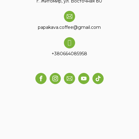
г. Житомир, ул. Восточная 80
papakava.coffee@gmail.com
+380664085958