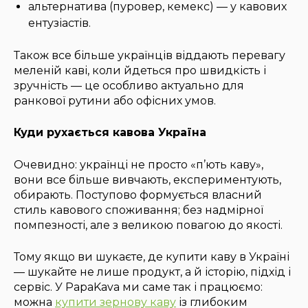
альтернатива (пуровер, кемекс) — у кавових
ентузіастів.
Також все більше українців віддають перевагу
меленій каві, коли йдеться про швидкість і
зручність — це особливо актуально для
ранкової рутини або офісних умов.
Куди рухається кавова Україна
Очевидно: українці не просто «п’ють каву»,
вони все більше вивчають, експериментують,
обирають. Поступово формується власний
стиль кавового споживання; без надмірної
помпезності, але з великою повагою до якості.
Тому якщо ви шукаєте, де купити каву в Україні
— шукайте не лише продукт, а й історію, підхід і
сервіс. У PapaKava ми саме так і працюємо:
можна
купити зернову каву
із глибоким