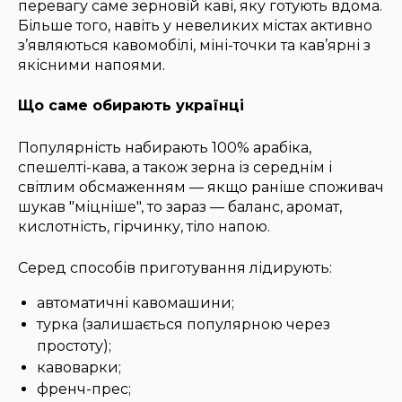
перевагу саме зерновій каві, яку готують вдома.
Більше того, навіть у невеликих містах активно
з’являються кавомобілі, міні-точки та кав’ярні з
якісними напоями.
Що саме обирають українці
Популярність набирають 100% арабіка,
спешелті-кава, а також зерна із середнім і
світлим обсмаженням — якщо раніше споживач
шукав "міцніше", то зараз — баланс, аромат,
кислотність, гірчинку, тіло напою.
Серед способів приготування лідирують:
автоматичні кавомашини;
турка (залишається популярною через
простоту);
кавоварки;
френч-прес;