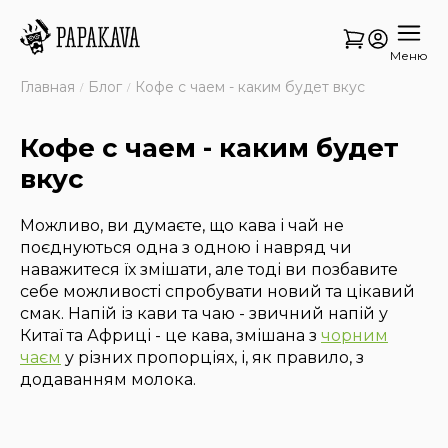
Меню
Главная
Блог
Кофе с чаем - каким будет вкус
Кофе с чаем - каким будет
вкус
Можливо, ви думаєте, що кава і чай не
поєднуються одна з одною і навряд чи
наважитеся їх змішати, але тоді ви позбавите
себе можливості спробувати новий та цікавий
смак. Напій із кави та чаю - звичний напій у
Китаї та Африці - це кава, змішана з
чорним
чаєм
у різних пропорціях, і, як правило, з
додаванням молока.