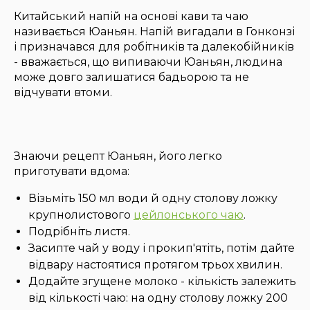
Китайський напій на основі кави та чаю
називається Юаньян. Напій вигадали в Гонконзі
і призначався для робітників та далекобійників
- вважається, що випиваючи Юаньян, людина
може довго залишатися бадьорою та не
відчувати втоми.
Знаючи рецепт Юаньян, його легко
приготувати вдома:
Візьміть 150 мл води й одну столову ложку
крупнолистового
цейлонського чаю
.
Подрібніть листя.
Засипте чай у воду і прокип'ятіть, потім дайте
відвару настоятися протягом трьох хвилин.
Додайте згущене молоко - кількість залежить
від кількості чаю: на одну столову ложку 200