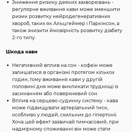
Зниження ризику деяких захворювань -
регулярне вживання кави може зменшити
ризик розвитку нейродегенеративних
хвороб, таких як Альцгеймер і Паркінсон, а
також знизити ймовірність розвитку діабету
2-го типу.
Шкода кави
Негативний вплив на сон - кофеїн може
залишатися в організмі протягом кількох
годин, тому вживання кави у другій
половині дня може викликати труднощі із
засинанням або поверхневий сон.
Вплив на серцево-судинну систему - кава
може підвищувати артеріальний тиск,
особливо у людей, схильних до гіпертонії.
Хоча цей ефект зазвичай тимчасовий, при
надмірному споживанні він може стати