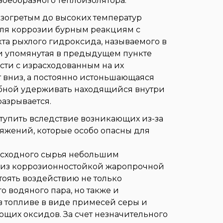
воеобразного теплоизолятора.
азогретым до высоких температур
ля коррозии бурным реакциям с
та рыхлого гидроксида, называемого в
 и упомянутая в предыдущем пункте
сти с израсходованным на их
т вниз, а постоянно истоньшающаяся
обной удерживать находящийся внутри
азрывается.
тупить вследствие возникающих из-за
яжений, которые особо опасны для
исходного сырья небольшим
а из коррозионностойкой жаропрочной
тоять воздействию не только
о водяного пара, но также и
 топливе в виде примесей серы и
щих оксидов. За счет незначительного