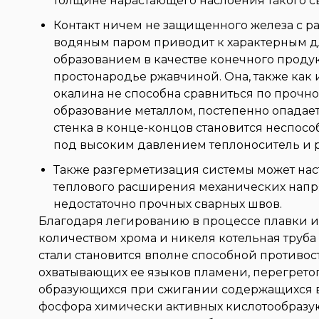
толщине нарастающего наслоения такого с
Контакт ничем не защищенного железа с р
водяным паром приводит к характерным д
образованием в качестве конечного продук
простонародье ржавчиной. Она, также как
окалина не способна сравниться по прочно
образование металлом, постепенно опадае
стенка в конце-концов становится неспос
под высоким давлением теплоноситель и р
Также разгерметизация системы может нас
теплового расширения механических напр
недостаточно прочных сварных швов.
Благодаря легированию в процессе плавки 
количеством хрома и никеля котельная труб
стали становится вполне способной противос
охватывающих ее языков пламени, перегретог
образующихся при сжигании содержащихся в
фосфора химически активных кислотообразую