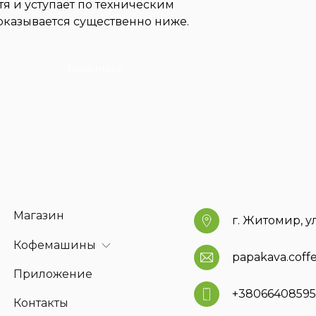
я и уступает по техническим
оказывается существенно ниже.
Поділитися
Магазин
г. Житомир, у
Кофемашины
papakava.cof
Приложение
+3806640859
Контакты