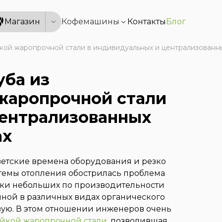
Магазин
Кофемашины
Контакты
Блог
кой жаропрочной стали в индивидуальных и централизованн
уба из
жаропрочной стали
централизованных
ах
ветские времена оборудования и резко
емы отопления обострилась проблема
тки небольших по производительности
нной в различных видах органического
вую. В этом отношении инженеров очень
ойкой жаропрочной стали
, позволившая