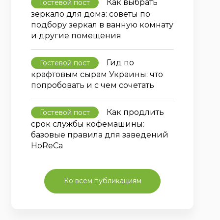
Как выбрать
Гостевой пост
зеркало для дома: советы по
подбору зеркал в ванную комнату
и другие помещения
Гид по
Гостевой пост
крафтовым сырам Украины: что
попробовать и с чем сочетать
Как продлить
Гостевой пост
срок службы кофемашины:
базовые правила для заведений
HoReCa
Ко всем публикациям