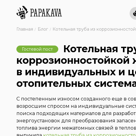
Главная
Блог
Котельная труба из коррозионностой
Котельная тр
Гостевой пост
коррозионностойкой 
в индивидуальных и 
отопительных систем
С постепенным износом созданного еще в со
возросшим спросом на индивидуальные сист
поиска подходящих материалов для разрабо
энергоустановок для преобразования запасе
топлива энергии межатомных связей в тепло
выручила
котельная труба из коррозионност