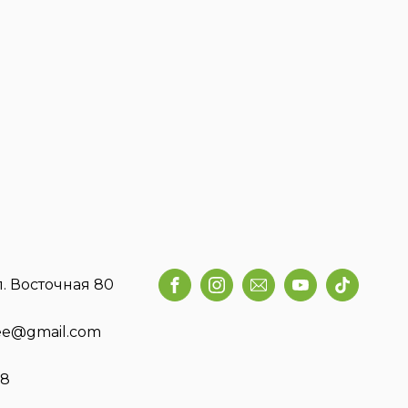
л. Восточная 80
fee@gmail.com
58