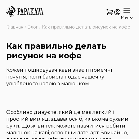
Меню
Главная
Блог
Как правильно делать рисунок на кофе
Как правильно делать
рисунок на кофе
Кожен поціновувач кави знає ті приємні
почуття, коли бариста подає чашечку
улюбленого напою з малюнком.
Особливо дивує те, який це має легкий і
простий вигляд, здавалося б, кількома рухами
руки. Що ж, ви теж можете навчитися робити
малюнок на каві, освоївши лате-арт. Звичайно,