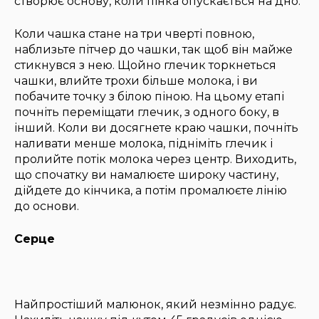
створює основу, коли пінка опускається на дно.
Коли чашка стане на три чверті повною,
наблизьте пітчер до чашки, так щоб він майже
стикнувся з нею. Щойно глечик торкнеться
чашки, влийте трохи більше молока, і ви
побачите точку з білою піною. На цьому етапі
почніть переміщати глечик, з одного боку, в
інший. Коли ви досягнете краю чашки, почніть
наливати менше молока, підніміть глечик і
пролийте потік молока через центр. Виходить,
що спочатку ви намалюєте широку частину,
дійдете до кінчика, а потім промалюєте лінію
до основи.
Серце
Найпростіший малюнок, який незмінно радує.