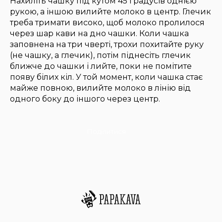
Нахиліть чашку під кутом 45 градусів однією
рукою, а іншою вилийте молоко в центр. Глечик
треба тримати високо, щоб молоко пролилося
через шар кави на дно чашки. Коли чашка
заповнена на три чверті, трохи похитайте руку
(не чашку, а глечик), потім піднесіть глечик
ближче до чашки і лийте, поки не помітите
появу білих кіл. У той момент, коли чашка стає
майже повною, вилийте молоко в лінію від
одного боку до іншого через центр.
Поділитися