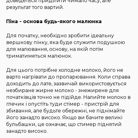
доведеться приділити чимало часу, але
результат того вартий.
Піна - основа будь-якого малюнка
Для початку, необхідно зробити ідеальну
вершкову пінку, яка буде служити подушкою
для малювання, основу, на якій потім
триматиметься малюнок.
Для цього потрібне холодне молоко, його не
варто нагрівати до пропарювання. Коли справа
доходить до лате, зазвичай використовується
незбиране жирне молоко - знежирене для
початківців точно не підійде. Налийте молоко в
глечик і опустіть туди стімер - пристрій для
збивання, але будьте обережні, не піднімайте
його занадто високо. Якщо ви бачите великі
бульбашки, це означає, що стимер піднятий
занадто високо.