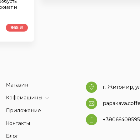
робусты.
ромат и
965 ₴
Магазин
г. Житомир, у
Кофемашины
papakava.cof
Приложение
+3806640859
Контакты
Блог