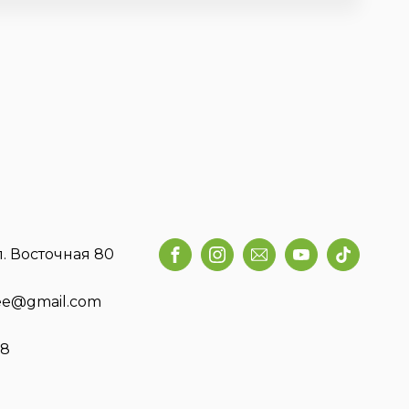
л. Восточная 80
fee@gmail.com
58