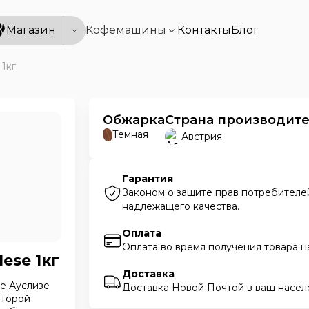
Магазин
Кофемашины
Контакты
Блог
 1кг
Обжарка
Страна производит
Темная
Австрия
Гарантия
Законом о защите прав потребителей
надлежащего качества.
Оплата
Оплата во время получения товара н
lese 1кг
Доставка
фе Ауслизе
Доставка Новой Почтой в ваш насел
оторой