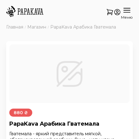
Меню
Главная
Магазин
PapaKava Арабика Гватемала
880 ₴
PapaKava Арабика Гватемала
Гватемала - яркий представитель мягкой,