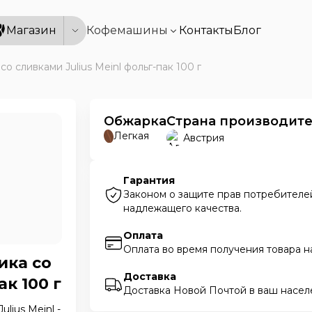
Магазин
Кофемашины
Контакты
Блог
о сливками Julius Meinl фольг-пак 100 г
Обжарка
Страна производит
Легкая
Австрия
Гарантия
Законом о защите прав потребителей
надлежащего качества.
Оплата
Оплата во время получения товара н
ика со
Доставка
ак 100 г
Доставка Новой Почтой в ваш насел
lius Meinl -