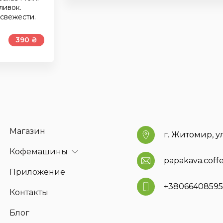
ливок.
 свежести.
390 ₴
Магазин
г. Житомир, у
Кофемашины
papakava.cof
Приложение
+3806640859
Контакты
Блог