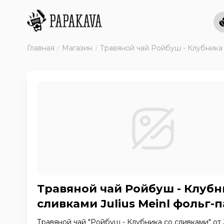
Главная
Магазин
Травяной чай Ройбуш - Клубника с
Травяной чай Ройбуш - Клубн
сливками Julius Meinl фольг-п
Травяной чай "Ройбуш - Клубника со сливками" от Ju