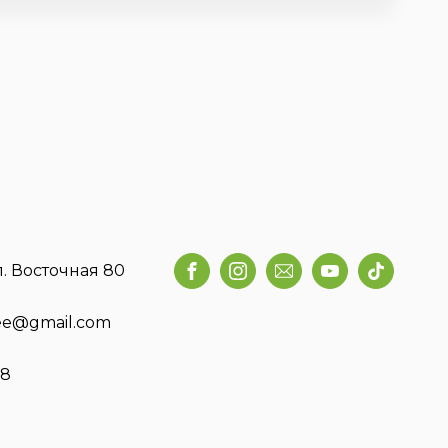
л. Восточная 80
fee@gmail.com
58