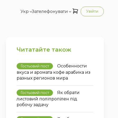
Укр
Зателефонувати
Увійти
Читатайте також
Особенности
Гостьовий пост
вкуса и аромата кофе арабика из
разных регионов мира
Як обрати
Гостьовий пост
листовий поліпропілен під
робочу задачу