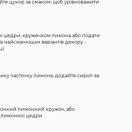
айте цукор за смаком, щоб урівноважити
ї цедри, кружечком лимона або подати
з найсмачніших варіантів декору -
і.
лику часточку лимона, додайте сироп за
 тонкий лимонний кружок, або
 лимонної цедри.