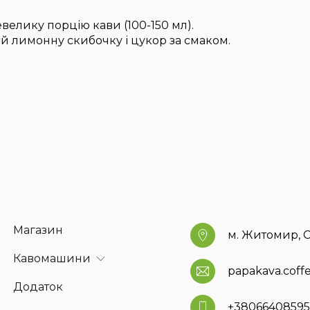
елику порцію кави (100-150 мл).
ій лимонну скибочку і цукор за смаком.
Поділитися
Магазин
м. Житомир, С
Кавомашини
papakava.cof
Додаток
+3806640859