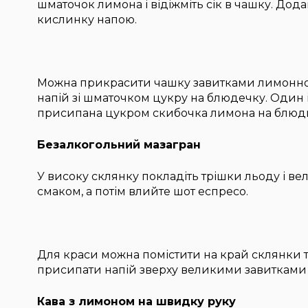
шматочок лимона і відіжміть сік в чашку. Дод
кислинку напою.
Можна прикрасити чашку завитками лимонно
напій зі шматочком цукру на блюдечку. Один і
присипана цукром скибочка лимона на блюдц
Безалкогольний мазагран
У високу склянку покладіть трішки льоду і ве
смаком, а потім влийте шот еспресо.
Для краси можна помістити на край склянки
присипати напій зверху великими завитками
Кава з лимоном на швидку руку