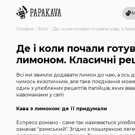
М
Головна
Блог
Де і коли почали готувати каву з ли
Де і коли почали готув
лимоном. Класичні ре
Всі ми звикли додавати лимон до чаю, а ось 
чимось екзотичним, але таке поєднання може 
один з улюблених рецептів італійців, яких в
кавоманами у світі.
Кава з лимоном: де її придумали
Еспресо романо - саме так називається улюбл
означає "римський". Згідно з поширеною леге