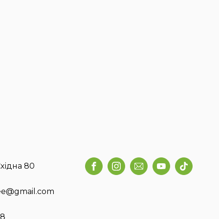
хідна 80
fee@gmail.com
58