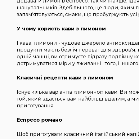
додавати лимон в еспресо. Так чи інакше, іде
шанувальників. Здебільшого, це люди, яким
запам'ятовуються, смаки, що пробуджують усі
У чому користь кави з лимоном
І кава, і лимони - чудове джерело антиоксидан
продукти мають безліч переваг для здоров'я, т
одній чашці, ви отримуєте відразу подвійну ко
дотримуватися міри у вживанні і того, і іншого
Класичні рецепти кави з лимоном
Існує кілька варіантів «лимонної» кави. Ви мож
той, який здасться вам найбільш вдалим, а ми
приготування:
Еспресо романо
Щоб приготувати класичний італійський напій,