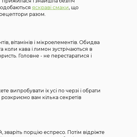
я прижилася і знайшла безліч
 подобаються
яскраві смаки
, що
 рецептори разом.
тів, вітамінів і мікроелементів. Обидва
а коли кава і лимон зустрічаються в
ристь. Головне - не перестаратися і
.
ете випробувати їх усі по черзі і обрати
 розкриємо вам кілька секретів
 зваріть порцію еспресо. Потім відріжте