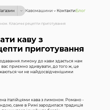
агазин
Кавомашини
Контакти
Блог
моном. Класичні рецепти приготування
ати каву з
цепти приготування
додавання лимону до кави здається нам
вас приємно здивувати, до того ж, це
важаються чи не найдосвідченішими
ена італійцями кава з лимоном. Романо -
ндою, саме в Римі зародилася традиція