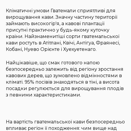
Кліматичні умови Гватемали сприятливі для
вирощування кави. Значну частину території
займають високогір'я, а кавові плантації
присутні практично у будь-якому куточку
країни. Найзнаменитіші сорти гватемальської
кави ростуть в Атітлані, Квічі, Антігуа, Фраянесі,
Кобані, Нуево Орієнте і Хуехуетенаго.
Найцікавіше, що смак готового напою
безпосередньо залежить від регіону зростання
кавових дерев, що зумовлено відмінностями в
кліматі. 95% посівів знаходяться в тіні, а висота
посадки регулюється для вирощування плодів
з певними характеристиками.
На вартість гватемальської кави безпосередньо
впливає регіон її походження: чим вище над