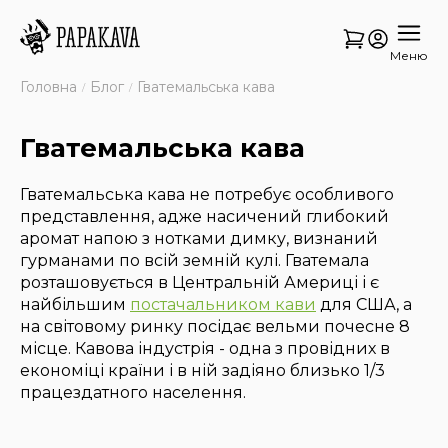
Меню
Головна
Блог
Гватемальська кава
Гватемальська кава
Гватемальська кава не потребує особливого
представлення, адже насичений глибокий
аромат напою з нотками димку, визнаний
гурманами по всій земній кулі. Гватемала
розташовується в Центральній Америці і є
найбільшим
постачальником кави
для США, а
на світовому ринку посідає вельми почесне 8
місце. Кавова індустрія - одна з провідних в
економіці країни і в ній задіяно близько 1/3
працездатного населення.