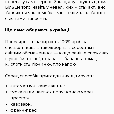
перевагу саме зерновій каві, яку готують вдома.
Більше того, навіть у невеликих містах активно
з’являються кавомобілі, міні-точки та кав’ярні з
якісними напоями.
Що саме обирають українці
Популярність набирають 100% арабіка,
спешелті-кава, а також зерна із середнім і
світлим обсмаженням — якщо раніше споживач
шукав "міцніше", то зараз — баланс, аромат,
кислотність, гірчинку, тіло напою.
Серед способів приготування лідирують:
автоматичні кавомашини;
турка (залишається популярною через
простоту);
кавоварки;
френч-прес;