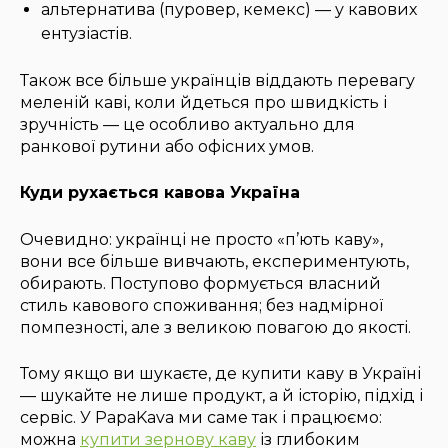
альтернатива (пуровер, кемекс) — у кавових
ентузіастів.
Також все більше українців віддають перевагу
меленій каві, коли йдеться про швидкість і
зручність — це особливо актуально для
ранкової рутини або офісних умов.
Куди рухається кавова Україна
Очевидно: українці не просто «п’ють каву»,
вони все більше вивчають, експериментують,
обирають. Поступово формується власний
стиль кавового споживання; без надмірної
помпезності, але з великою повагою до якості.
Тому якщо ви шукаєте, де купити каву в Україні
— шукайте не лише продукт, а й історію, підхід і
сервіс. У PapaKava ми саме так і працюємо:
можна
купити зернову каву
із глибоким