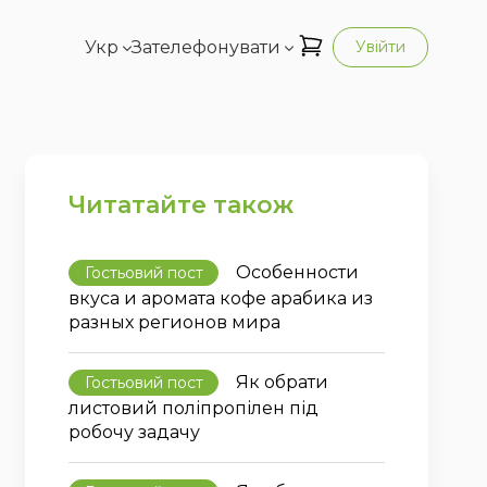
Укр
Зателефонувати
Увійти
Читатайте також
Особенности
Гостьовий пост
вкуса и аромата кофе арабика из
разных регионов мира
Як обрати
Гостьовий пост
листовий поліпропілен під
робочу задачу