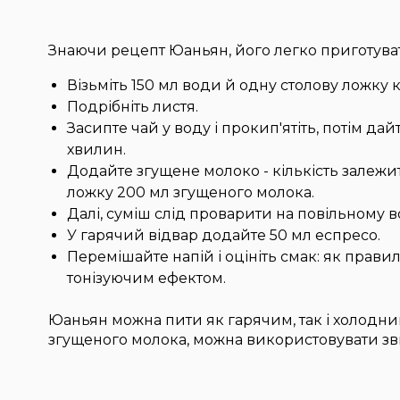
Знаючи рецепт Юаньян, його легко приготува
Візьміть 150 мл води й одну столову ложку
Подрібніть листя.
Засипте чай у воду і прокип'ятіть, потім да
хвилин.
Додайте згущене молоко - кількість залежить
ложку 200 мл згущеного молока.
Далі, суміш слід проварити на повільному во
У гарячий відвар додайте 50 мл еспресо.
Перемішайте напій і оцініть смак: як прави
тонізуючим ефектом.
Юаньян можна пити як гарячим, так і холодним
згущеного молока, можна використовувати зв