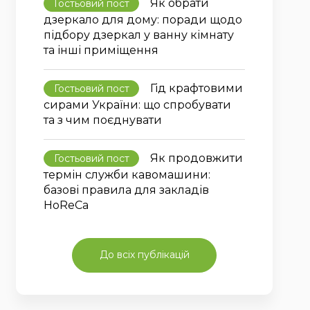
Як обрати
Гостьовий пост
дзеркало для дому: поради щодо
підбору дзеркал у ванну кімнату
та інші приміщення
Гід крафтовими
Гостьовий пост
сирами України: що спробувати
та з чим поєднувати
Як продовжити
Гостьовий пост
термін служби кавомашини:
базові правила для закладів
HoReCa
До всіх публікацій