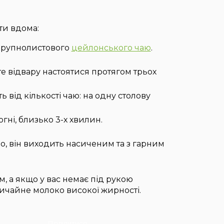
ти вдома:
 крупнолистового
цейлонського чаю
.
йте відвару настоятися протягом трьох
 від кількості чаю: на одну столову
гні, близько 3-х хвилин.
ло, він виходить насиченим та з гарним
, а якщо у вас немає під рукою
ичайне молоко високої жирності.
Поділитися