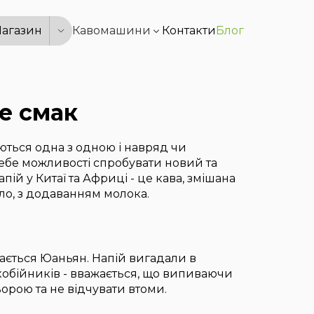
агазин
Кавомашини
Контакти
Блог
де смак
ються одна з одною і навряд чи
 себе можливості спробувати новий та
апій у Китаї та Африці - це кава, змішана
ило, з додаванням молока.
вається Юаньян. Напій вигадали в
екобійників - вважається, що випиваючи
рою та не відчувати втоми.