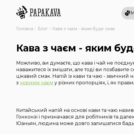
М
Головна
Блог
Кава з чаєм - яким буде смак
Кава з чаєм - яким бу
Можливо, ви думаєте, що кава і чай не поєдну
наважитеся їх змішати, але тоді ви позбавите
цікавий смак. Напій із кави та чаю - звичний н
з
чорним чаєм
у різних пропорціях, і, як прав
Китайський напій на основі кави та чаю нази
Гонконзі і призначався для робітників та дал
Юаньян, людина може довго залишатися бадьо