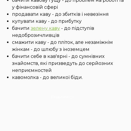
бачити кавову гущу - до проблем на роботі та
у фінансовій сфері
продавати каву - до збитків і невезіння
купувати каву - до прибутку
бачити
зелену каву
- до підступів
недоброзичливців
смажити каву - до пліток, але незаміжнім
жінкам - до шлюбу з іноземцем
бачити себе в кав'ярні - до сумнівних
знайомств, які призведуть до серйозних
неприємностей
кавомолка - до великої біди.
Поділитися