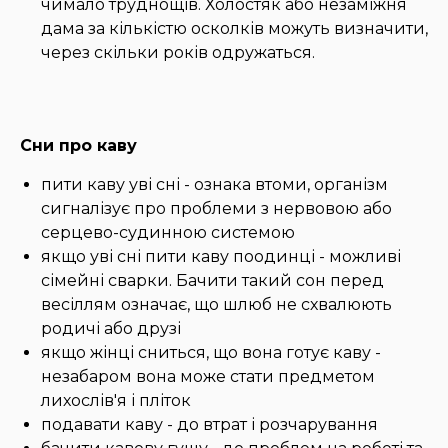
чимало труднощів. Холостяк або незаміжня
дама за кількістю осколків можуть визначити,
через скільки років одружаться.
Сни про каву
пити каву уві сні - ознака втоми, організм
сигналізує про проблеми з нервовою або
серцево-судинною системою
якщо уві сні пити каву поодинці - можливі
сімейні сварки. Бачити такий сон перед
весіллям означає, що шлюб не схвалюють
родичі або друзі
якщо жінці сниться, що вона готує каву -
незабаром вона може стати предметом
лихослів'я і пліток
подавати каву - до втрат і розчарування