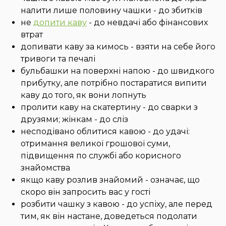
налити лише половину чашки - до збитків
не
допити каву
- до невдачі або фінансових
втрат
допивати каву за кимось - взяти на себе його
тривоги та печалі
бульбашки на поверхні напою - до швидкого
прибутку, але потрібно постаратися випити
каву до того, як вони лопнуть
пролити каву на скатертину - до сварки з
друзями; жінкам - до сліз
несподівано облитися кавою - до удачі:
отримання великої грошової суми,
підвищення по службі або корисного
знайомства
якщо каву розлив знайомий - означає, що
скоро він запросить вас у гості
розбити чашку з кавою - до успіху, але перед
тим, як він настане, доведеться подолати