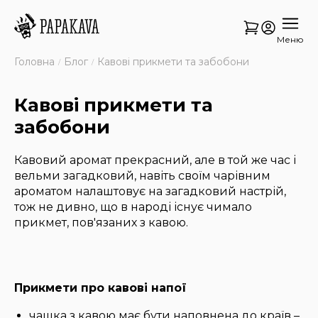
Меню
Головна
Блог
Кавові прикмети та забобони
Кавові прикмети та
забобони
Кавовий аромат прекрасний, але в той же час і
вельми загадковий, навіть своїм чарівним
ароматом налаштовує на загадковий настрій,
тож не дивно, що в народі існує чимало
прикмет, пов'язаних з кавою.
Прикмети про кавові напої
чашка з кавою має бути наповнена до країв –