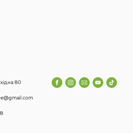
хідна 80
fee@gmail.com
58