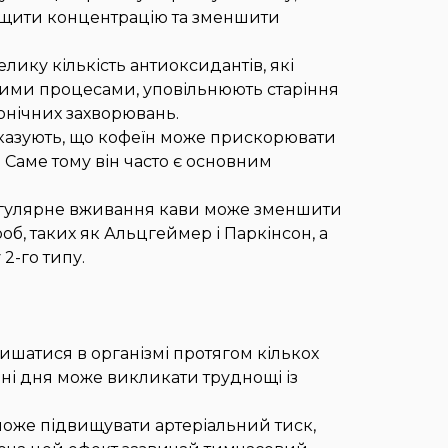
щити концентрацію та зменшити
елику кількість антиоксидантів, які
ними процесами, уповільнюють старіння
онічних захворювань.
казують, що кофеїн може прискорювати
Саме тому він часто є основним
егулярне вживання кави може зменшити
, таких як Альцгеймер і Паркінсон, а
2-го типу.
ишатися в організмі протягом кількох
ні дня може викликати труднощі із
може підвищувати артеріальний тиск,