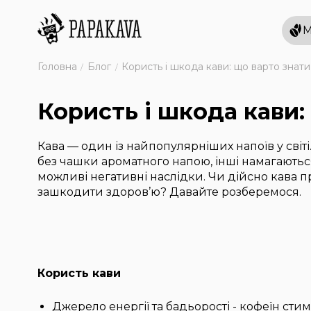
М
Головна
Блог
Користь і шкода кави: що варто знати
Користь і шкода кави:
Кава — один із найпопулярніших напоїв у світ
без чашки ароматного напою, інші намагають
можливі негативні наслідки. Чи дійсно кава 
зашкодити здоров’ю? Давайте розберемося.
Користь кави
Джерело енергії та бадьорості - кофеїн ст