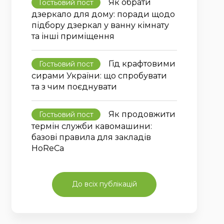
Як обрати
Гостьовий пост
дзеркало для дому: поради щодо
підбору дзеркал у ванну кімнату
та інші приміщення
Гід крафтовими
Гостьовий пост
сирами України: що спробувати
та з чим поєднувати
Як продовжити
Гостьовий пост
термін служби кавомашини:
базові правила для закладів
HoReCa
До всіх публікацій