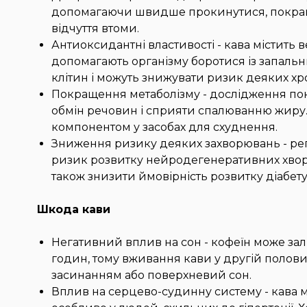
допомагаючи швидше прокинутися, покра
відчуття втоми.
Антиоксидантні властивості - кава містить в
допомагають організму боротися із запаль
клітин і можуть знижувати ризик деяких хр
Покращення метаболізму - дослідження по
обмін речовин і сприяти спалюванню жиру. 
компонентом у засобах для схуднення.
Зниження ризику деяких захворювань - р
ризик розвитку нейродегенеративних хвороб
також знизити ймовірність розвитку діабету 
Шкода кави
Негативний вплив на сон - кофеїн може зал
годин, тому вживання кави у другій полови
засинанням або поверхневий сон.
Вплив на серцево-судинну систему - кава 