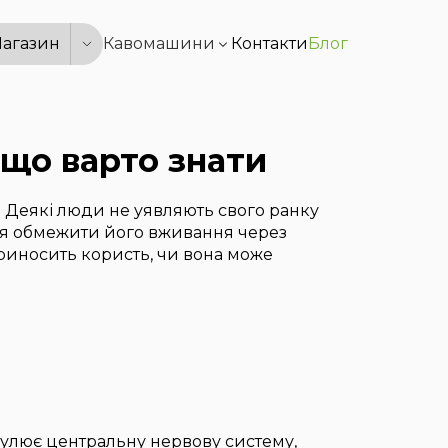
агазин
Кавомашини
Контакти
Блог
 що варто знати
і. Деякі люди не уявляють свого ранку
ся обмежити його вживання через
приносить користь, чи вона може
имулює центральну нервову систему,