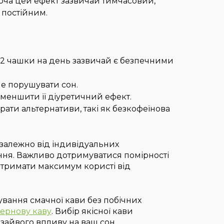
Хоча цей ефект зазвичай тимчасовий,
 постійним.
1-2 чашки на день зазвичай є безпечними
не порушувати сон.
зменшити її діуретичний ефект.
ати альтернативи, такі як безкофеїнова
 залежно від індивідуальних
ання. Важливо дотримуватися помірності
 отримати максимум користі від
вання смачної кави без побічних
зернову каву
. Вибір якісної кави
зайвого впливу на ваш сон.