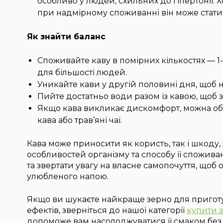
особливо у людей, схильних до гіпертонії. 
при надмірному споживанні він може стати
Як знайти баланс
Споживайте каву в помірних кількостях — 
для більшості людей.
Уникайте кави у другій половині дня, щоб 
Пийте достатньо води разом із кавою, щоб 
Якщо кава викликає дискомфорт, можна обр
кава або трав’яні чаї.
Кава може приносити як користь, так і шкоду,
особливостей організму та способу її спожив
та звертати увагу на власне самопочуття, щоб
улюбленого напою.
Якщо ви шукаєте найкраще зерно для приготу
ефектів, зверніться до нашої категорії
купити 
допоможе вам насолоджуватися її смаком без 