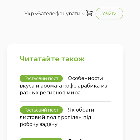
Укр
Зателефонувати
Увійти
Читатайте також
Особенности
Гостьовий пост
вкуса и аромата кофе арабика из
разных регионов мира
Як обрати
Гостьовий пост
листовий поліпропілен під
робочу задачу