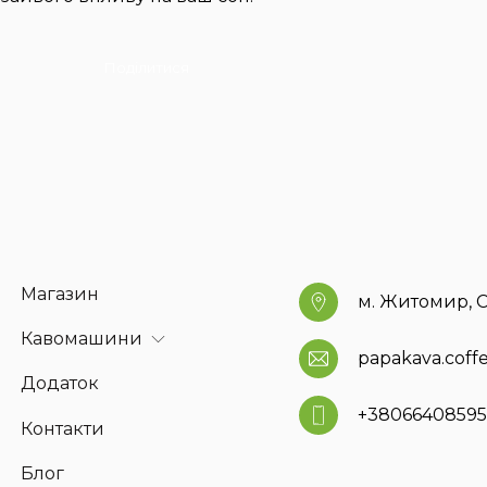
Поділитися
Магазин
м. Житомир, С
Кавомашини
papakava.cof
Додаток
+3806640859
Контакти
Блог