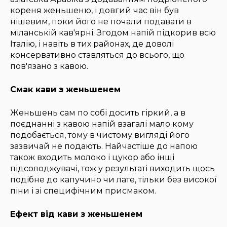
кореня женьшеню, і довгий час він був
нішевим, поки його не почали подавати в
міланській кав'ярні. Згодом напій підкорив всю
Італію, і навіть в тих районах, де доволі
консервативно ставляться до всього, що
пов'язано з кавою.
Смак кави з женьшенем
Женьшень сам по собі досить гіркий, а в
поєднанні з кавою напій взагалі мало кому
подобається, тому в чистому вигляді його
зазвичай не подають. Найчастіше до напою
також входить молоко і цукор або інші
підсолоджувачі, тож у результаті виходить щось
подібне до капучино чи лате, тільки без високої
піни і зі специфічним присмаком.
Ефект від кави з женьшенем