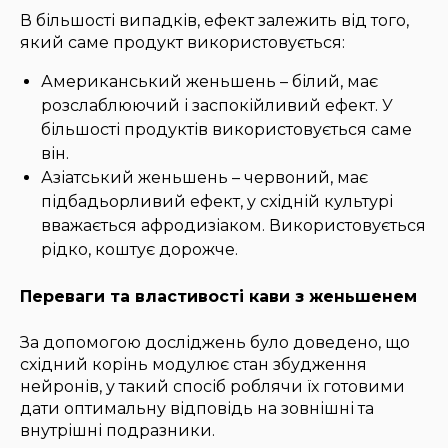
В більшості випадків, ефект залежить від того,
який саме продукт використовується:
Американський женьшень – білий, має
розслаблюючий і заспокійливий ефект. У
більшості продуктів використовується саме
він.
Азіатський женьшень – червоний, має
підбадьорливий ефект, у східній культурі
вважається афродизіаком. Використовується
рідко, коштує дорожче.
Переваги та властивості кави з женьшенем
За допомогою досліджень було доведено, що
східний корінь модулює стан збудження
нейронів, у такий спосіб роблячи їх готовими
дати оптимальну відповідь на зовнішні та
внутрішні подразники.