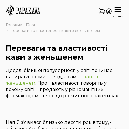
Меню
Головна
Блог
Переваги та властивості кави з женьшенем
Переваги та властивості
кави з женьшенем
Дедалі більшої популярності у світі починає
набирати новий тренд, а саме -
кава з
женьшенем
. Про її властивості говорять у
всьому світі, її продають у різноманітних
формах: від меленої до розчинної в пакетиках.
Напій з'явився близько десяти років тому, -
азіатська Арабіка з додаванням подрібненого