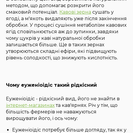
методом, що допомагає розкрити його
смаковий потенціал.
Кавові зерна
сушать у
ягоді, а м'якоть видаляють уже після закінчення
обробки. У процесі сушіння метаболізм кавових
ягід сповільнюється аж до зупинки, завдяки
чому цукрів у каві натуральної обробки
залишається більше. Ще в таких зернах
утворюються складні ефіри, які підвищують
рівень солодкості, що знижують кислотність.
Чому еуженіоідіс такий рідкісний
Еуженіоідіс - рідкісний вид, його не знайти в
інтернет-магазинах
та кав'ярнях. Річ у тім, що
більшість фермерів не наважуються
вирощувати його, і ось чому:
Еуженіоідіс потребує більше догляду, так як у