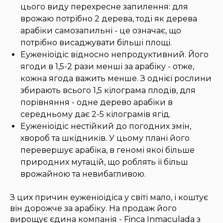
цього виду перехресне запилення: для
врожаю потрібно 2 дерева, тоді як дерева
арабіки самозапильні - це означає, що
потрібно висаджувати більші площі.
Еуженіоідіс відносно непродуктивний. Його
ягоди в 1,5-2 рази менші за арабіку - отже,
кожна ягода важить менше. З однієї рослини
збирають всього 1,5 кілограма плодів, для
порівняння - одне дерево арабіки в
середньому дає 2-5 кілограмів ягід.
Еуженіоідіс нестійкий до погодних змін,
хвороб та шкідників. У цьому плані його
перевершує арабіка, в геномі якої більше
природних мутацій, що роблять її більш
врожайною та невибагливою.
З цих причин еуженіоідіса у світі мало, і коштує
він дорожче за арабіку. На продаж його
вирощує єдина компанія - Finca Inmaculada з