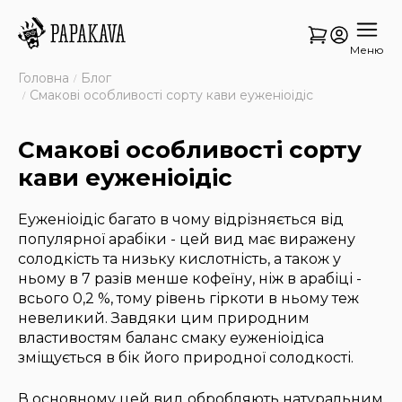
Меню
Головна
Блог
Смакові особливості сорту кави еуженіоідіс
Смакові особливості сорту
кави еуженіоідіс
Еуженіоідіс багато в чому відрізняється від
популярної арабіки - цей вид має виражену
солодкість та низьку кислотність, а також у
ньому в 7 разів менше кофеїну, ніж в арабіці -
всього 0,2 %, тому рівень гіркоти в ньому теж
невеликий. Завдяки цим природним
властивостям баланс смаку еуженіоідіса
зміщується в бік його природної солодкості.
В основному цей вид обробляють натуральним