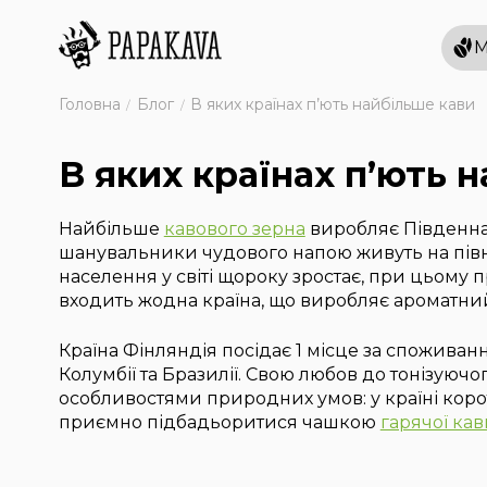
М
Головна
Блог
В яких країнах п’ють найбільше кави
В яких країнах п’ють 
Найбільше
кавового зерна
виробляє Південна
шанувальники чудового напою живуть на пів
населення у світі щороку зростає, при цьому п
входить жодна країна, що виробляє ароматни
Країна Фінляндія посідає 1 місце за спожива
Колумбії та Бразилії. Свою любов до тонізуюч
особливостями природних умов: у країні коротк
приємно підбадьоритися чашкою
гарячої кав