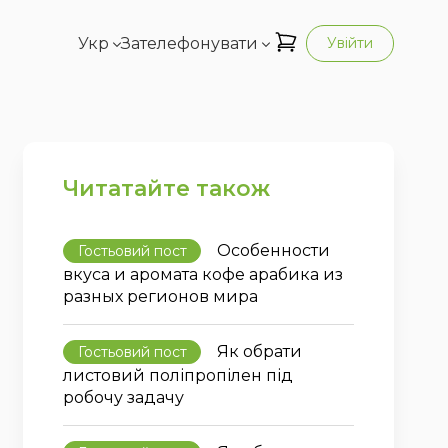
Укр
Зателефонувати
Увійти
Читатайте також
Особенности
Гостьовий пост
вкуса и аромата кофе арабика из
разных регионов мира
Як обрати
Гостьовий пост
листовий поліпропілен під
робочу задачу