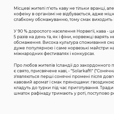
Місцеві жителі п'ють каву не тільки вранці, а
кофеїну в організмі не відбувається, адже міц
слабкому обсмажуванню, тому смак виходить 
У 90 % дорослого населення Норвегії, кава - 
5 разів на день та, як і фіни, норвежці варять н
обсмаження. Висока культура споживання сма
дуже популярною і саме норвезькі майстри н
міжнародних фестивалях і конкурсах.
Про любов жителів Ісландії до закордонного п
є свято, присвячене каві, - "Solarkaffi" ("Соняч
з'являються перші сонячні промені після довг
кавовий аромат і смак прянощами: гвоздикою
кладуть до турки під час приготування. Тради
шматок рафінаду тримають у роті, поступово 