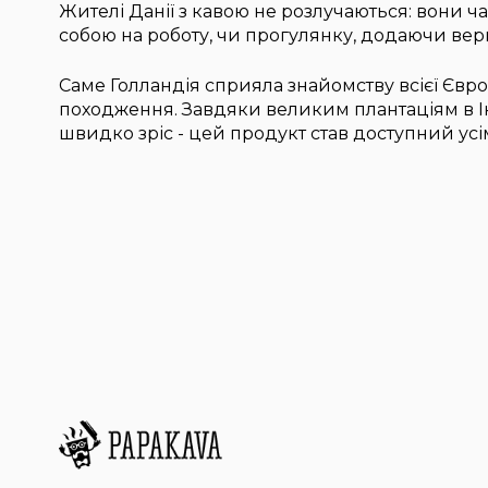
Жителі Данії з кавою не розлучаються: вони час
собою на роботу, чи прогулянку, додаючи верш
Саме Голландія сприяла знайомству всієї Євр
походження. Завдяки великим плантаціям в Інд
швидко зріс - цей продукт став доступний ус