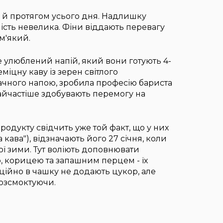
ле й протягом усього дня. Надлишку
ність невелика. Фіни віддають перевагу
м'який.
це улюблений напій, який вони готують 4-
еміцну каву із зерен світлого
чного напою, зробила професію бариста
айчастіше здобувають перемогу на
родукту свідчить уже той факт, що у них
на кава"), відзначають його 27 січня, коли
ої зими. Тут воліють доповнювати
, корицею та запашним перцем - їх
ційно в чашку не додають цукор, але
розсмоктуючи.