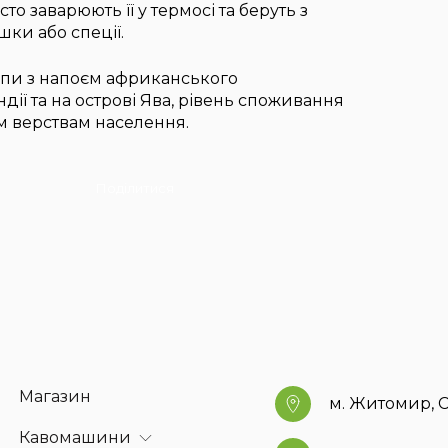
то заварюють її у термосі та беруть з
ки або спеції.
опи з напоєм африканського
ії та на острові Ява, рівень споживання
ім верствам населення.
Поділитися
Магазин
м. Житомир, С
Кавомашини