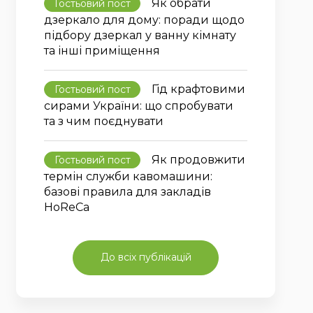
Як обрати
Гостьовий пост
дзеркало для дому: поради щодо
підбору дзеркал у ванну кімнату
та інші приміщення
Гід крафтовими
Гостьовий пост
сирами України: що спробувати
та з чим поєднувати
Як продовжити
Гостьовий пост
термін служби кавомашини:
базові правила для закладів
HoReCa
До всіх публікацій