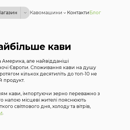
агазин
Кавомашини
Контакти
Блог
найбільше кави
 Америка, але найвідданіші
ночі Європи. Споживання кави на душу
ротягом кількох десятиліть до топ-10 не
й продукт.
нням кави, імпортуючи зерно переважно з
ого напою місцеві жителі пояснюють
ого світлового дня, холоду та вітрів,
и
.