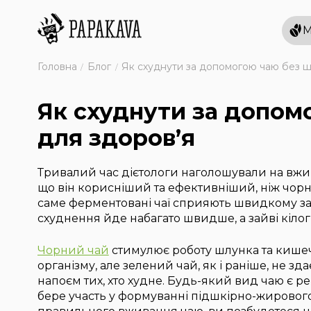
М
Головна
Блог
Як схуднути за допомогою чаю без ш
Як схуднути за допом
для здоров’я
Тривалий час дієтологи наголошували на вжив
що він корисніший та ефективніший, ніж чорни
саме ферментовані чаї сприяють швидкому за
схуднення йде набагато швидше, а зайві кілогр
Чорний чай
стимулює роботу шлунка та кишеч
організму, але зелений чай, як і раніше, не з
напоєм тих, хто худне. Будь-який вид чаю є р
бере участь у формуванні підшкірно-жирового