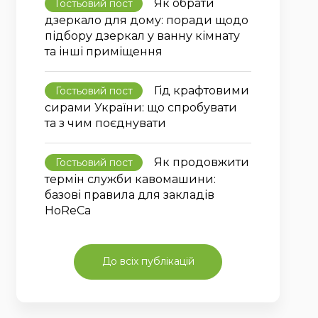
Як обрати
Гостьовий пост
дзеркало для дому: поради щодо
підбору дзеркал у ванну кімнату
та інші приміщення
Гід крафтовими
Гостьовий пост
сирами України: що спробувати
та з чим поєднувати
Як продовжити
Гостьовий пост
термін служби кавомашини:
базові правила для закладів
HoReCa
До всіх публікацій