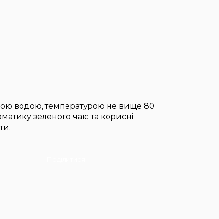
чою водою, температурою не вище 80
оматику зеленого чаю та корисні
ти.
Поділитися