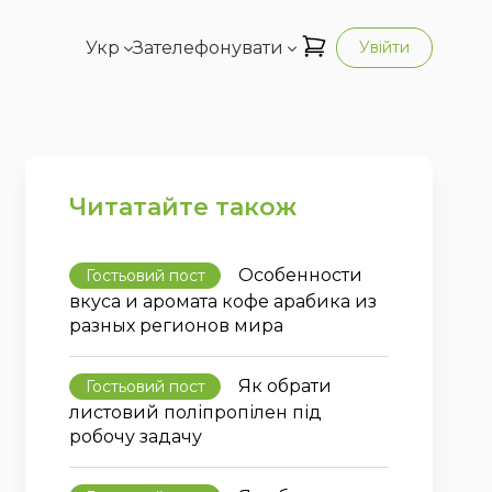
Укр
Зателефонувати
Увійти
Читатайте також
Особенности
Гостьовий пост
вкуса и аромата кофе арабика из
разных регионов мира
Як обрати
Гостьовий пост
листовий поліпропілен під
робочу задачу