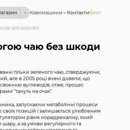
агазин
Кавомашини
Контакти
Блог
коди для здоров’я
огою чаю без шкоди
анні тільки зеленого чаю, стверджуючи,
й, але в 2005 році вчені довели, що
своєнню вуглеводів, отже, процес
ами "тануть на очах".
ника, запускаючи метаболічні процеси
дає своїх позицій і залишається улюбленим
егулятором рівня норадреналіну, який
 шару, а за умови регулярного та