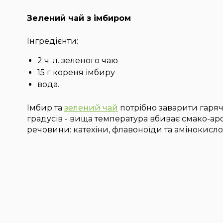
Зелений чай з імбиром
Інгредієнти:
2 ч. л. зеленого чаю
15 г кореня імбиру
вода.
Імбир та
зелений чай
потрібно заварити гаря
градусів - вища температура вбиває смако-ар
речовини: катехіни, флавоноїди та амінокисло