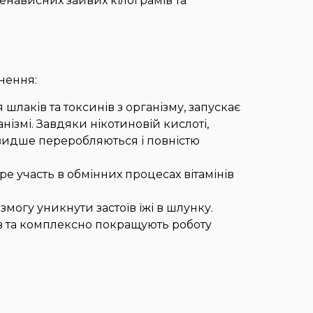
енависних зайвих кілограмів та
нення:
лаків та токсинів з організму, запускає
нізмі. Завдяки нікотиновій кислоті,
видше переробляються і повністю
ере участь в обмінних процесах вітамінів
змогу уникнути застоїв їжі в шлунку.
в та комплексно покращують роботу