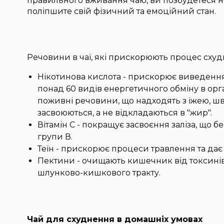
правильного вживання чаю, ви позбудетеся н
поліпшите свій фізичний та емоційний стан.
Речовини в чаї, які прискорюють процес схуд
Нікотинова кислота - прискорює виведення ш
понад 60 видів енергетичного обміну в орга
поживні речовини, що надходять з їжею, ш
засвоюються, а не відкладаються в "жир".
Вітамін C - покращує засвоєння заліза, що б
групи В.
Теїн - прискорює процеси травлення та дає 
Пектини - очищають кишечник від токсині
шлунково-кишкового тракту.
Чай для схуднення в домашніх умовах