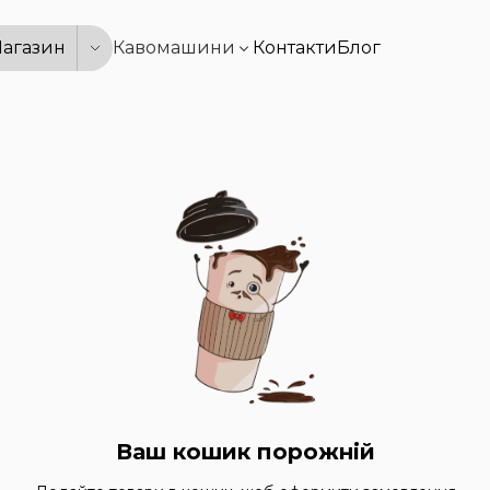
агазин
Кавомашини
Контакти
Блог
Ваш кошик порожній