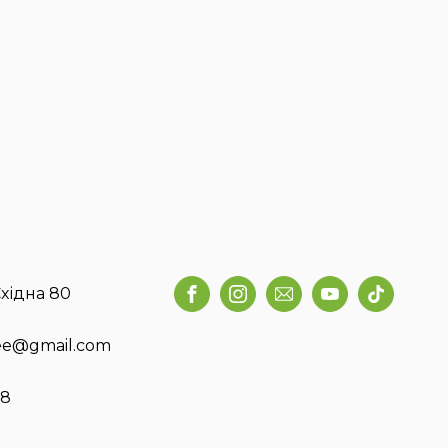
хідна 80
fee@gmail.com
58