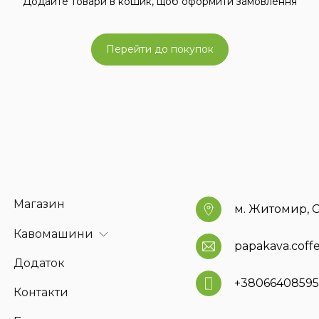
Додайте товари в кошик, щоб оформити замовлення
Перейти до покупок
Магазин
м. Житомир, С
Кавомашини
papakava.cof
Додаток
+3806640859
Контакти