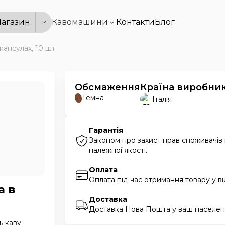
агазин
Кавомашини
Контакти
Блог
капсулах, 10 шт
Обсмаження
Країна виробни
Темна
Італія
Гарантія
Законом про захист прав споживачів
належної якості.
Оплата
Оплата під час отримання товару у в
а в
Доставка
Доставка Нова Пошта у ваш населени
ь каву