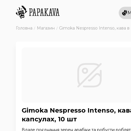
М
Головна
Магазин
Gimoka Nespresso Intenso, кава в 
Gimoka Nespresso Intenso, кав
капсулах, 10 шт
Вдале поєднання зерен арабіки та робусти роблят