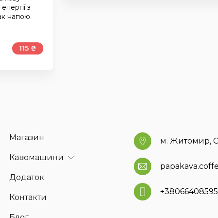
енергії з
ак напою.
115 ₴
Магазин
м. Житомир, С
Кавомашини
papakava.cof
Додаток
+3806640859
Контакти
Блог