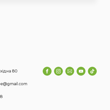
хідна 80
fee@gmail.com
58