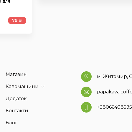
а для
79 ₴
Магазин
м. Житомир, С
Кавомашини
papakava.cof
Додаток
+3806640859
Контакти
Блог