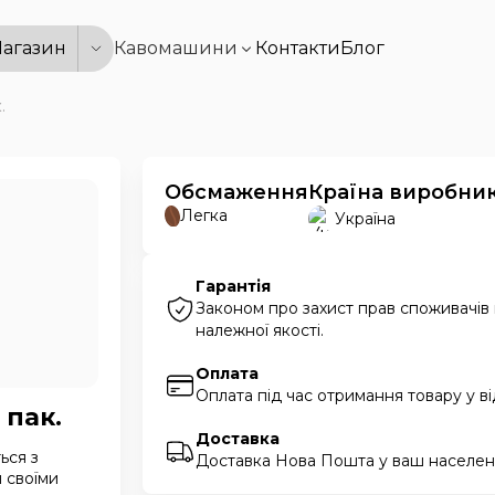
агазин
Кавомашини
Контакти
Блог
.
Обсмаження
Країна виробни
Легка
Україна
Гарантія
Законом про захист прав споживачів
належної якості.
Оплата
Оплата під час отримання товару у в
 пак.
Доставка
ься з
Доставка Нова Пошта у ваш населени
й своїми