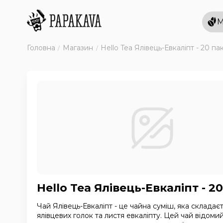
М
Головна
Магазин
Hello Tea Ялівець-Евкаліпт - 20 пак
Hello Tea Ялівець-Евкаліпт - 20
Чай Ялівець-Евкаліпт - це чайна суміш, яка складаєт
ялівцевих голок та листя евкаліпту. Цей чай відоми