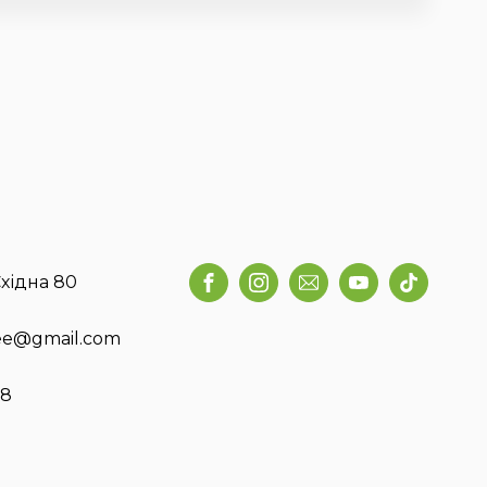
хідна 80
fee@gmail.com
58