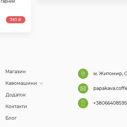
 гарний
361 ₴
Магазин
м. Житомир, С
Кавомашини
papakava.cof
Додаток
+3806640859
Контакти
Блог