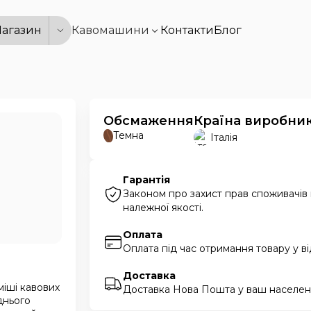
агазин
Кавомашини
Контакти
Блог
Обсмаження
Країна виробни
Темна
Італія
Гарантія
Законом про захист прав споживачів
належної якості.
Оплата
Оплата під час отримання товару у в
Доставка
уміші кавових
Доставка Нова Пошта у ваш населени
днього