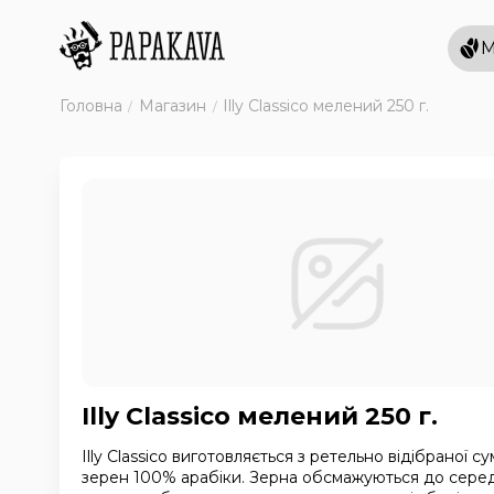
М
Головна
Магазин
Illy Classico мелений 250 г.
Illy Classico мелений 250 г.
Illy Classico виготовляється з ретельно відібраної с
зерен 100% арабіки. Зерна обсмажуються до сере