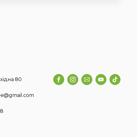
хідна 80
fee@gmail.com
58