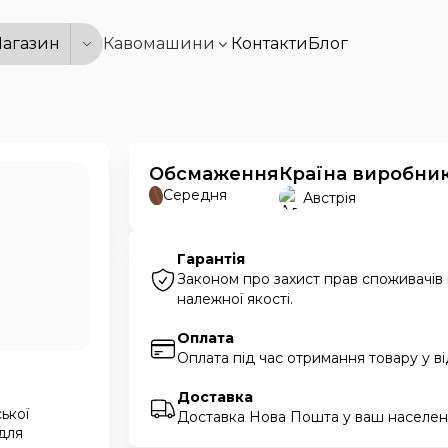
агазин
Кавомашини
Контакти
Блог
Обсмаження
Країна виробни
Середня
Австрія
Гарантія
Законом про захист прав споживачів
належної якості.
Оплата
Оплата під час отримання товару у в
Доставка
ької
Доставка Нова Пошта у ваш населени
 для