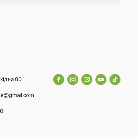
хідна 80
fee@gmail.com
58