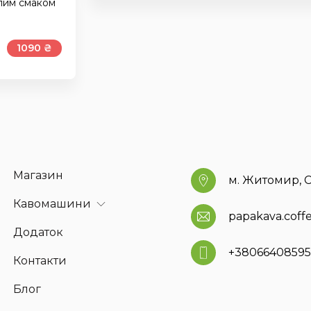
алим смаком
1090 ₴
Магазин
м. Житомир, С
Кавомашини
papakava.cof
Додаток
+3806640859
Контакти
Блог