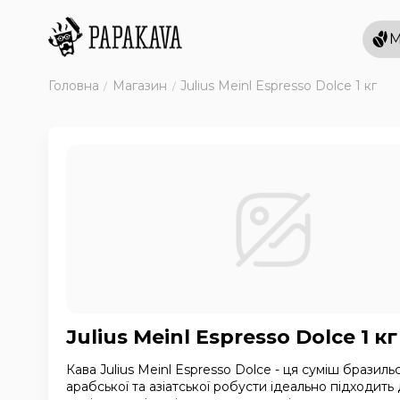
М
Головна
Магазин
Julius Meinl Espresso Dolce 1 кг
Julius Meinl Espresso Dolce 1 кг
Кава Julius Meinl Espresso Dolce - ця суміш бразильс
арабської та азіатської робусти ідеально підходить