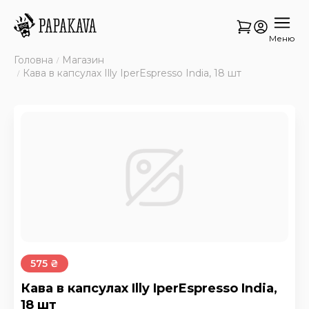
Меню
Головна
Магазин
Кава в капсулах Illy IperEspresso India, 18 шт
575 ₴
Кава в капсулах Illy IperEspresso India,
18 шт