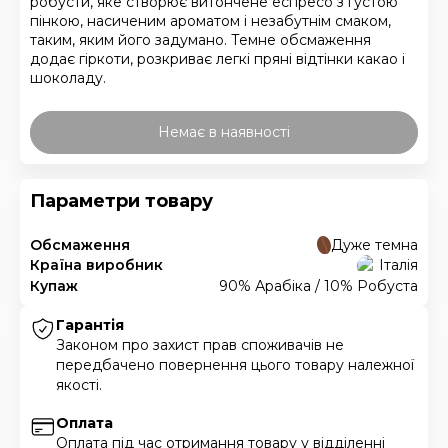
робусти, яке створює витончене еспресо з густою
пінкою, насиченим ароматом і незабутнім смаком,
таким, яким його задумано. Темне обсмаження
додає гіркоти, розкриває легкі пряні відтінки какао і
шоколаду.
Немає в наявності
Параметри товару
Обсмаження
Дуже темна
Країна виробник
Італія
Купаж
90% Арабіка / 10% Робуста
Гарантія
Законом про захист прав споживачів не
передбачено повернення цього товару належної
якості.
Оплата
Оплата під час отримання товару у відділенні