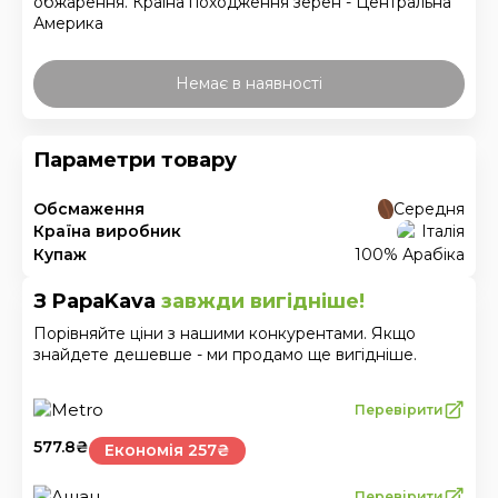
обжарення. Країна походження зерен - Центральна
Америка
Немає в наявності
Параметри товару
Обсмаження
Середня
Країна виробник
Італія
Купаж
100% Арабіка
З PapaKava
завжди вигідніше!
Порівняйте ціни з нашими конкурентами. Якщо
знайдете дешевше - ми продамо ще вигідніше.
Перевірити
577.8
₴
Економія 257₴
Перевірити