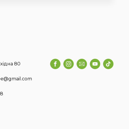
хідна 80
fee@gmail.com
58