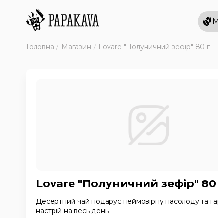
М
Головна
Магазин
Lovare "Полуничний зефір" 80 г
Lovare "Полуничний зефір" 80
Десертний чай подарує неймовірну насолоду та г
настрій на весь день.