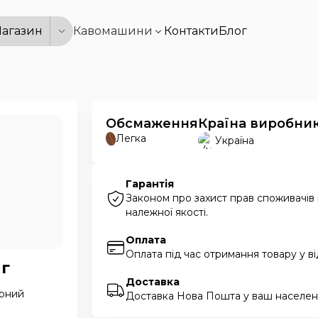
агазин
Кавомашини
Контакти
Блог
Обсмаження
Країна виробни
Легка
Україна
Гарантія
Законом про захист прав споживачів
належної якості.
Оплата
Оплата під час отримання товару у в
 г
Доставка
арний
Доставка Нова Пошта у ваш населени