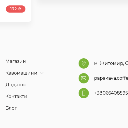
132 ₴
Магазин
м. Житомир, С
Кавомашини
papakava.cof
Додаток
+3806640859
Контакти
Блог