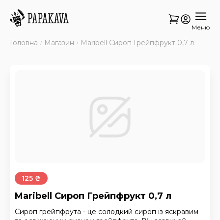
Меню
Головна
Магазин
Maribell Сироп Грейпфрукт 0,7 л
125 ₴
Maribell Сироп Грейпфрукт 0,7 л
Сироп грейпфрута - це солодкий сироп із яскравим