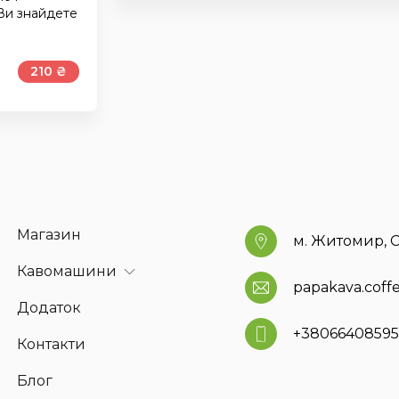
 Ви знайдете
210 ₴
Магазин
м. Житомир, С
Кавомашини
papakava.cof
Додаток
+3806640859
Контакти
Блог