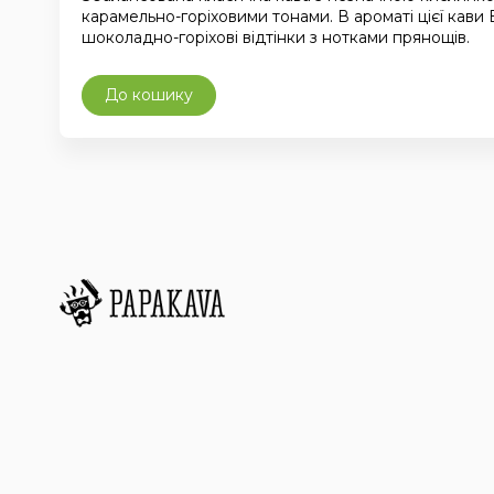
карамельно-горіховими тонами. В ароматі цієї кави
шоколадно-горіхові відтінки з нотками прянощів.
До кошику