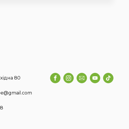
хідна 80
fee@gmail.com
58