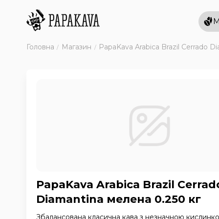
М
Головна
Магазин
PapaKava Arabica Brazil Cerrado D
PapaKava Arabica Brazil Cerrad
Diamantina мелена 0.250 кг
Збалансована класична кава з незначною кислинко