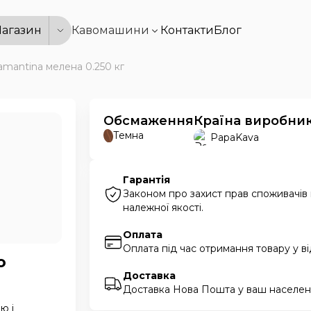
агазин
Кавомашини
Контакти
Блог
iamantina мелена 0.250 кг
Обсмаження
Країна виробни
Темна
PapaKava
Гарантія
Законом про захист прав споживачів
належної якості.
Оплата
Оплата під час отримання товару у в
o
Доставка
Доставка Нова Пошта у ваш населени
ю і