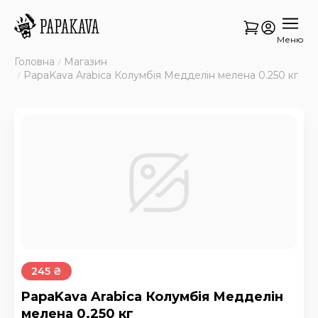
Меню
Головна
Магазин
PapaKava Arabica Колумбія Медделін мелена 0.250 кг
245 ₴
PapaKava Arabica Колумбія Медделін
мелена 0.250 кг