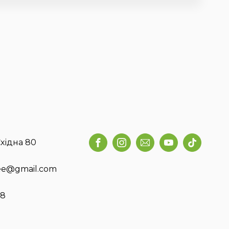
хідна 80
fee@gmail.com
58