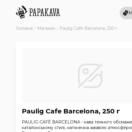
М
Головна
Магазин
Paulig Cafe Barcelona, 250 г
Paulig Cafe Barcelona, 250 г
PAULIG CAFÉ BARCELONA - кава темного обсмаже
каталонському стилі, натхненна жвавою атмосфер