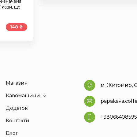
призначена
 кави, що
148 ₴
Магазин
м. Житомир, С
Кавомашини
papakava.cof
Додаток
+3806640859
Контакти
Блог