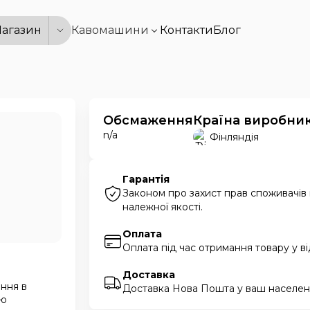
агазин
Кавомашини
Контакти
Блог
Обсмаження
Країна виробни
n/a
Фінляндія
Гарантія
Законом про захист прав споживачів
належної якості.
Оплата
Оплата під час отримання товару у в
Доставка
ння в
Доставка Нова Пошта у ваш населени
ою