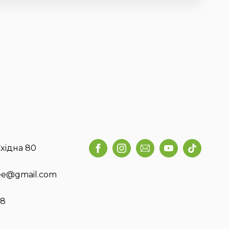
хідна 80
fee@gmail.com
58