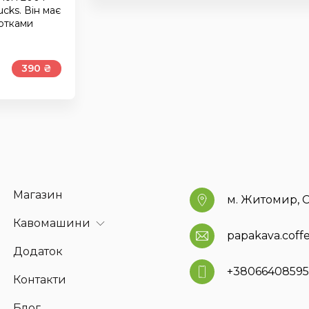
cks. Він має
нотками
390 ₴
Магазин
м. Житомир, С
Кавомашини
papakava.cof
Додаток
+3806640859
Контакти
Блог