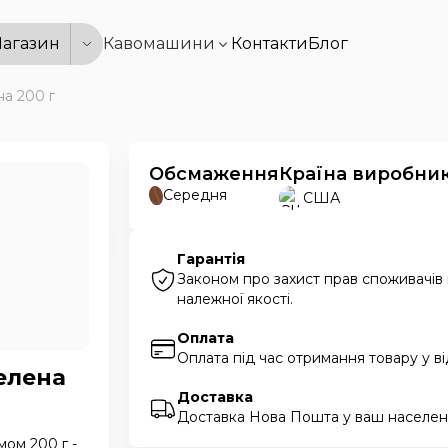
агазин
Кавомашини
Контакти
Блог
на 200 г
Обсмаження
Країна виробни
Середня
США
Гарантія
Законом про захист прав споживачів
належної якості.
Оплата
Оплата під час отримання товару у в
елена
Доставка
Доставка Нова Пошта у ваш населени
мом 200 г -