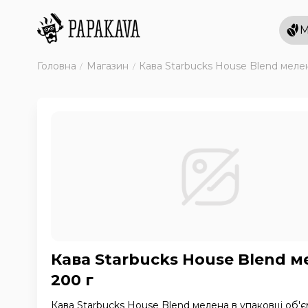
М
Головна
Магазин
Кава Starbucks House Blend меле
Кава Starbucks House Blend м
200 г
Кава Starbucks House Blend мелена в упаковці об'є