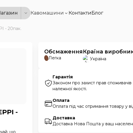
агазин
Кавомашини
Контакти
Блог
І - 20пак.
Обсмаження
Країна виробни
Легка
Україна
Гарантія
Законом про захист прав споживачів
належної якості.
Оплата
Оплата під час отримання товару у в
РРІ -
Доставка
Доставка Нова Пошта у ваш населени
 чай, що