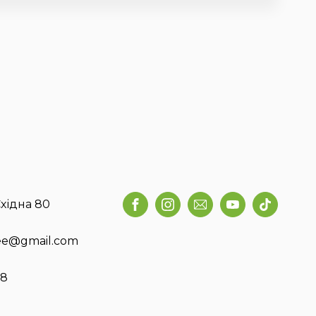
хідна 80
fee@gmail.com
58